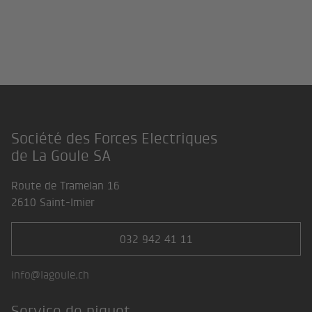
Société des Forces Electriques
Footer
de La Goule SA
Route de Tramelan 16
2610 Saint-Imier
032 942 41 11
info@lagoule.ch
Service de piquet